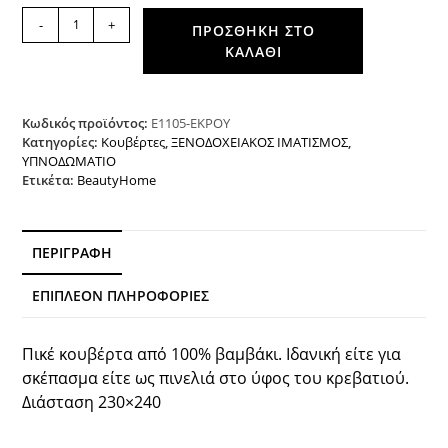
Πικέ
-
+
ΠΡΟΣΘΉΚΗ ΣΤΟ
κουβέρτα
ΚΑΛΆΘΙ
υπέρδιπλη
Waffle
230x240
Εκρού
Κωδικός προϊόντος:
Ε1105-ΕΚΡΟΥ
Beauty
Κατηγορίες:
Κουβέρτες
,
ΞΕΝΟΔΟΧΕΙΑΚΟΣ ΙΜΑΤΙΣΜΟΣ
,
ΥΠΝΟΔΩΜΑΤΙΟ
Home
Ετικέτα:
BeautyHome
ποσότητα
ΠΕΡΙΓΡΑΦΉ
ΕΠΙΠΛΈΟΝ ΠΛΗΡΟΦΟΡΊΕΣ
Πικέ κουβέρτα από 100% βαμβάκι. Ιδανική είτε για
σκέπασμα είτε ως πινελιά στο ύφος του κρεβατιού.
Διάσταση 230×240