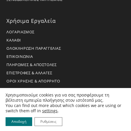
Χρήσιμα Εργαλεία
ΛΟΓΑΡΙΑΣΜΟΣ
ΚΑΛΑΘΙ
ΟΛΟΚΛΗΡΩΣΗ ΠΑΡΑΓΓΕΛΙΑΣ
ΕΠΙΚΟΙΝΩΝΙΑ
ΠΛΗΡΩΜΕΣ & ΑΠΟΣΤΟΛΕΣ
ΕΠΙΣΤΡΟΦΕΣ & ΑΛΛΑΓΕΣ
ΟΡΟΙ ΧΡΗΣΗΣ & ΑΠΟΡΡΗΤΟ
Χρησιμοποιούμε cookies για να σας προσφέρουμε τη
βέλτιστη εμπειρία πλοήγησης στον ιστότοπό μας.
You can find out more about which cookies we are using or
switch them off in
settings
.
Copyright 2026 - BoraHome - All Rights Reserved
Αποδοχή
Ρυθμίσεις