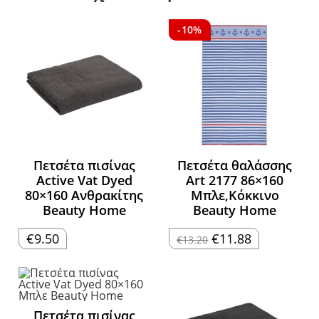
-10%
Πετσέτα πισίνας
Πετσέτα θαλάσσης
Active Vat Dyed
Art 2177 86×160
80×160 Ανθρακίτης
Μπλε,Κόκκινο
Beauty Home
Beauty Home
Original
Η
€
9.50
€
11.88
€
13.20
price
τρέχουσα
was:
τιμή
€13.20.
είναι:
€11.88.
Πετσέτα πισίνας