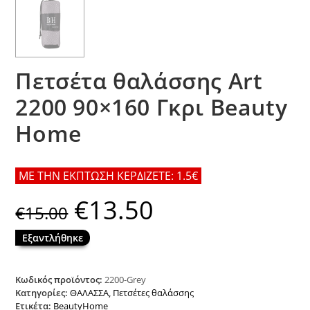
Πετσέτα θαλάσσης Art
2200 90×160 Γκρι Beauty
Home
ΜΕ ΤΗΝ ΕΚΠΤΩΣΗ ΚΕΡΔΙΖΕΤΕ: 1.5€
€
13.50
Original
Η
€
15.00
price
τρέχουσα
was:
τιμή
€15.00.
είναι:
Εξαντλήθηκε
€13.50.
Κωδικός προϊόντος:
2200-Grey
Κατηγορίες:
ΘΑΛΑΣΣΑ
,
Πετσέτες θαλάσσης
Ετικέτα:
BeautyHome