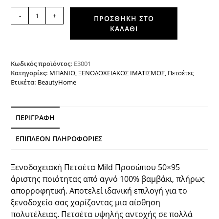
Πετσέτα
-
+
ΠΡΟΣΘΉΚΗ ΣΤΟ
Προσώπου
ΚΑΛΆΘΙ
Ξενοδοχείου
450gsm
Mild
50x90
Κωδικός προϊόντος:
Ε3001
Λευκό
Κατηγορίες:
ΜΠΑΝΙΟ
,
ΞΕΝΟΔΟΧΕΙΑΚΟΣ ΙΜΑΤΙΣΜΟΣ
,
Πετσέτες
Ετικέτα:
BeautyHome
Beauty
Home
ποσότητα
ΠΕΡΙΓΡΑΦΉ
ΕΠΙΠΛΈΟΝ ΠΛΗΡΟΦΟΡΊΕΣ
Ξενοδοχειακή Πετσέτα Mild Προσώπου 50×95
άριστης ποιότητας από αγνό 100% βαμβάκι, πλήρως
απορροφητική. Αποτελεί ιδανική επιλογή για το
ξενοδοχείο σας χαρίζοντας μια αίσθηση
πολυτέλειας. Πετσέτα υψηλής αντοχής σε πολλά