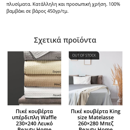
πλυσίματα. Κατάλληλη και προσωπική χρήση. 100%
βαμβάκι σε βάρος 450γρ/τμ.
Σχετικά προϊόντα
OUT OF STOCK
Πικέ κουβέρτα
Πικέ κουβέρτα King
υπέρδιπλη Waffle
size Matelasse
230×240 Λευκό
260×280 Μπεζ
Beauty Home
Beauty Home