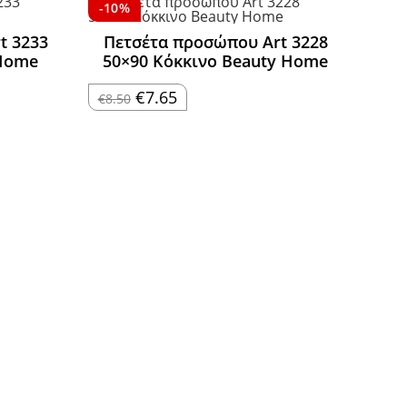
-10%
t 3233
Πετσέτα προσώπου Art 3228
 Home
50×90 Κόκκινο Beauty Home
Original
Η
€
7.65
€
8.50
price
τρέχουσα
was:
τιμή
€8.50.
είναι:
€7.65.