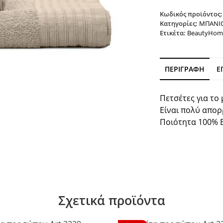
3030
50x100
Κωδικός προϊόντος
Μπεζ
Κατηγορίες:
ΜΠΑΝΙ
Ετικέτα:
BeautyHom
Beauty
Home
ποσότητα
ΠΕΡΙΓΡΑΦΉ
Ε
Πετσέτες για το
Είναι πολύ απορ
Ποιότητα 100% 
Σχετικά προϊόντα