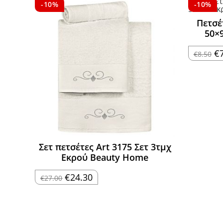
-10%
-10%
Πετσέ
50×
Or
€
€
8.50
pr
wa
€8
Σετ πετσέτες Art 3175 Σετ 3τμχ
Εκρού Beauty Home
Original
Η
€
24.30
€
27.00
price
τρέχουσα
was:
τιμή
€27.00.
είναι:
€24.30.