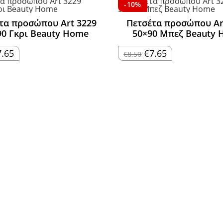
-10%
τα προσώπου Art 3229
Πετσέτα προσώπου Ar
90 Γκρι Beauty Home
50×90 Μπεζ Beauty
iginal
Η
Original
Η
7.65
€
7.65
€
8.50
ice
τρέχουσα
price
τρέχουσα
s:
τιμή
was:
τιμή
.50.
είναι:
€8.50.
είναι:
€7.65.
€7.65.