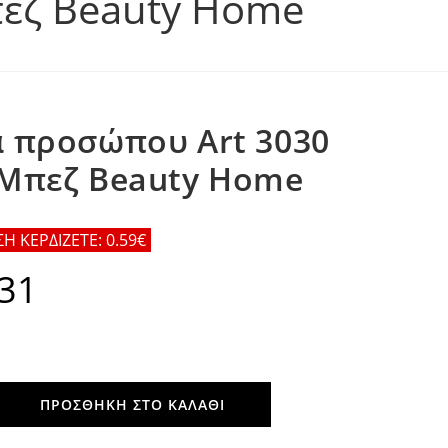
πεζ Beauty Home
α προσώπου Art 3030
 Μπεζ Beauty Home
 ΚΕΡΔΙΖΕΤΕ: 0.59€
.31
Η
τρέχουσα
τιμή
είναι:
€5.31.
ΠΡΟΣΘΉΚΗ ΣΤΟ ΚΑΛΆΘΙ