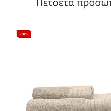
Πετσέτα προσώπ
-10%