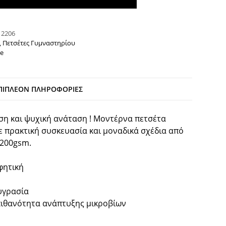
:
2206
,
Πετσέτες Γυμναστηρίου
e
ΠΙΠΛΈΟΝ ΠΛΗΡΟΦΟΡΊΕΣ
η και ψυχική ανάταση ! Μοντέρνα πετσέτα
 πρακτική συσκευασία και μοναδικά σχέδια από
 200gsm.
φητική
 υγρασία
 πιθανότητα ανάπτυξης μικροβίων