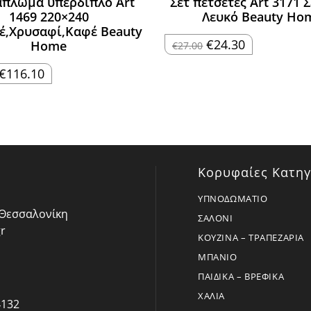
άπλωμα υπέρδιπλο Art
Σετ πετσέτες Art 3171 
1469 220×240
Λευκό Beauty Ho
έ,Χρυσαφί,Καφέ Beauty
Original
Η
€
24.30
Home
€
27.00
price
τρέχουσα
was:
τιμή
Original
Η
€27.00.
είναι:
€
116.10
price
τρέχουσα
€24.30.
was:
τιμή
€129.00.
είναι:
€116.10.
Κορυφαίες Κατηγ
ΥΠΝΟΔΩΜΑΤΙΟ
- Θεσσαλονίκη
ΣΑΛΟΝΙ
r
ΚΟΥΖΙΝΑ – ΤΡΑΠΕΖΑΡΙΑ
ΜΠΑΝΙΟ
ΠΑΙΔΙΚΑ – ΒΡΕΦΙΚΑ
ΧΑΛΙΑ
4132