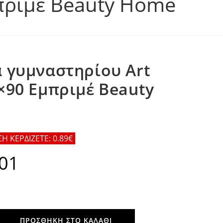
πριμέ Beauty Home
 γυμναστηρίου Art
×90 Εμπριμέ Beauty
 ΚΕΡΔΙΖΕΤΕ: 0.89€
.01
Η
τρέχουσα
τιμή
είναι:
€8.01.
ΠΡΟΣΘΉΚΗ ΣΤΟ ΚΑΛΆΘΙ