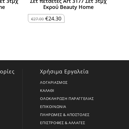
Σετ 3τμχ
Σετ πετσέτες Art 3177 Σετ 3τμχ
me
Εκρού Beauty Home
Original
Η
€
24.30
€
27.00
price
τρέχουσα
was:
τιμή
€27.00.
είναι:
€24.30.
ορίες
Χρήσιμα Εργαλεία
ΛΟΓΑΡΙΑΣΜΟΣ
ΚΑΛΑΘΙ
ΟΛΟΚΛΗΡΩΣΗ ΠΑΡΑΓΓΕΛΙΑΣ
ΕΠΙΚΟΙΝΩΝΙΑ
ΠΛΗΡΩΜΕΣ & ΑΠΟΣΤΟΛΕΣ
ΕΠΙΣΤΡΟΦΕΣ & ΑΛΛΑΓΕΣ