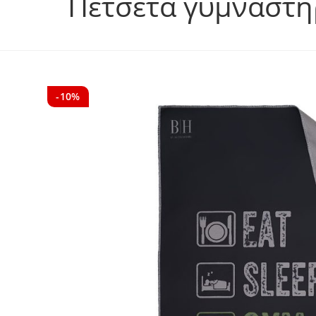
Πετσέτα γυμναστη
-10%