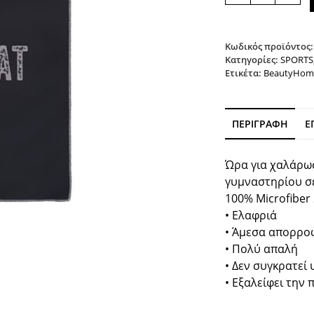
γυμναστηρίου
Art
2206
50x90
Κωδικός προϊόντος
Εμπριμέ
Κατηγορίες:
SPORTS
Ετικέτα:
BeautyHom
Beauty
Home
ποσότητα
ΠΕΡΙΓΡΑΦΉ
Ε
Ώρα για χαλάρωσ
γυμναστηρίου σε
100% Microfiber
• Ελαφριά
• Άμεσα απορρο
• Πολύ απαλή
• Δεν συγκρατεί
• Εξαλείφει την