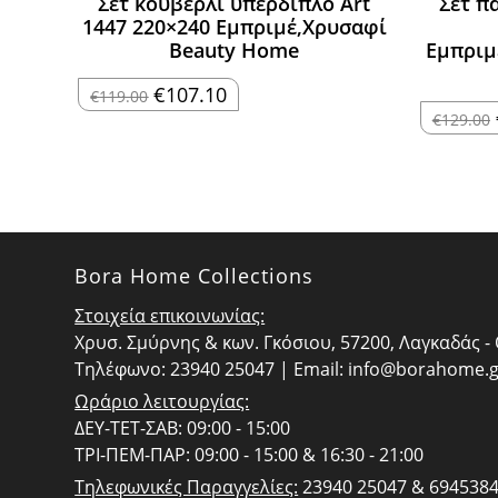
Σετ κουβερλί υπέρδιπλο Art
Σετ π
1447 220×240 Εμπριμέ,Χρυσαφί
Beauty Home
Εμπριμ
Original
Η
€
107.10
€
119.00
price
τρέχουσα
€
129.00
was:
τιμή
€119.00.
είναι:
€107.10.
Bora Home Collections
Στοιχεία επικοινωνίας:
Χρυσ. Σμύρνης & κων. Γκόσιου, 57200, Λαγκαδάς 
Τηλέφωνο: 23940 25047 | Email:
info@borahome.g
Ωράριο λειτουργίας:
ΔΕΥ-ΤΕΤ-ΣΑΒ: 09:00 - 15:00
ΤΡΙ-ΠΕΜ-ΠΑΡ: 09:00 - 15:00 & 16:30 - 21:00
Τηλεφωνικές Παραγγελίες:
23940 25047 & 694538