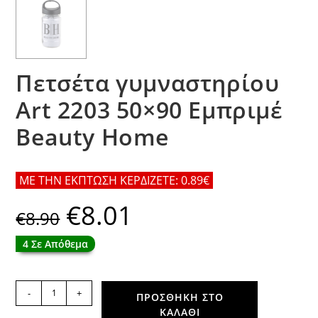
Πετσέτα γυμναστηρίου
Art 2203 50×90 Εμπριμέ
Beauty Home
ΜΕ ΤΗΝ ΕΚΠΤΩΣΗ ΚΕΡΔΙΖΕΤΕ: 0.89€
€
8.01
Original
Η
€
8.90
price
τρέχουσα
was:
τιμή
€8.90.
είναι:
4 Σε Απόθεμα
€8.01.
Πετσέτα
-
+
ΠΡΟΣΘΉΚΗ ΣΤΟ
γυμναστηρίου
ΚΑΛΆΘΙ
Art