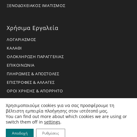
ΞΕΝΟΔΟΧΕΙΑΚΟΣ ΙΜΑΤΙΣΜΟΣ
Χρήσιμα Εργαλεία
ΛΟΓΑΡΙΑΣΜΟΣ
ΚΑΛΑΘΙ
ΟΛΟΚΛΗΡΩΣΗ ΠΑΡΑΓΓΕΛΙΑΣ
ΕΠΙΚΟΙΝΩΝΙΑ
ΠΛΗΡΩΜΕΣ & ΑΠΟΣΤΟΛΕΣ
ΕΠΙΣΤΡΟΦΕΣ & ΑΛΛΑΓΕΣ
ΟΡΟΙ ΧΡΗΣΗΣ & ΑΠΟΡΡΗΤΟ
Χρησιμοποιούμε cookies για να σας προσφέρουμε τη
βέλτιστη εμπειρία πλοήγησης στον ιστότοπό μας.
You can find out more about which cookies we are using or
switch them off in
settings
.
Copyright 2026 - BoraHome - All Rights Reserved
Αποδοχή
Ρυθμίσεις