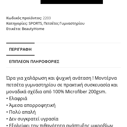
2203
50x90
Εμπριμέ
Κωδικός προϊόντος:
2203
Beauty
Κατηγορίες:
SPORTS
,
Πετσέτες Γυμναστηρίου
Ετικέτα:
BeautyHome
Home
ποσότητα
ΠΕΡΙΓΡΑΦΉ
ΕΠΙΠΛΈΟΝ ΠΛΗΡΟΦΟΡΊΕΣ
Ώρα για χαλάρωση και ψυχική ανάταση ! Μοντέρνα
πετσέτα γυμναστηρίου σε πρακτική συσκευασία και
μοναδικά σχέδια από 100% Microfiber 200gsm.
• Ελαφριά
• Άμεσα απορροφητική
• Πολύ απαλή
• Δεν συγκρατεί υγρασία
• Εξαλείφει την πιθανότητα ανάπτυξης μικροβίων