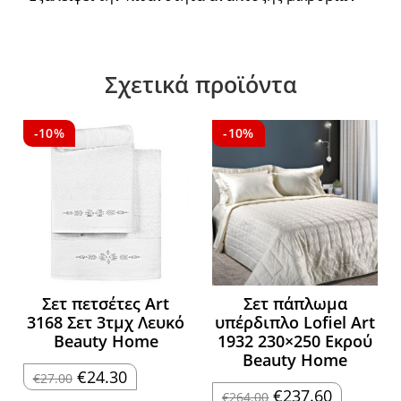
Σχετικά προϊόντα
-10%
-10%
Σετ πετσέτες Art
Σετ πάπλωμα
3168 Σετ 3τμχ Λευκό
υπέρδιπλο Lofiel Art
Beauty Home
1932 230×250 Εκρού
Beauty Home
Original
Η
€
24.30
€
27.00
price
τρέχουσα
Original
Η
€
237.60
€
264.00
was:
τιμή