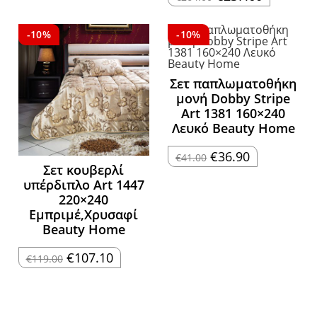
price
τρέχουσα
€27.00.
είναι:
was:
τιμή
€24.30.
€264.00.
είναι:
€237.60.
-10%
-10%
Σετ παπλωματοθήκη
μονή Dobby Stripe
Art 1381 160×240
Λευκό Beauty Home
Original
Η
€
36.90
€
41.00
price
τρέχουσα
Σετ κουβερλί
was:
τιμή
υπέρδιπλο Art 1447
€41.00.
είναι:
€36.90.
220×240
Εμπριμέ,Χρυσαφί
Beauty Home
Original
Η
€
107.10
€
119.00
price
τρέχουσα
was:
τιμή
€119.00.
είναι:
€107.10.