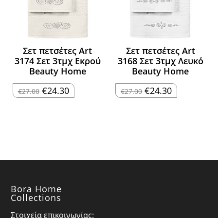
Σετ πετσέτες Art
Σετ πετσέτες Art
3174 Σετ 3τμχ Εκρού
3168 Σετ 3τμχ Λευκό
Beauty Home
Beauty Home
Original
Η
Original
Η
€
24.30
€
24.30
€
27.00
€
27.00
price
τρέχουσα
price
τρέχουσα
was:
τιμή
was:
τιμή
€27.00.
είναι:
€27.00.
είναι:
€24.30.
€24.30.
Bora Home
Collections
Στοιχεία επικοινωνίας: