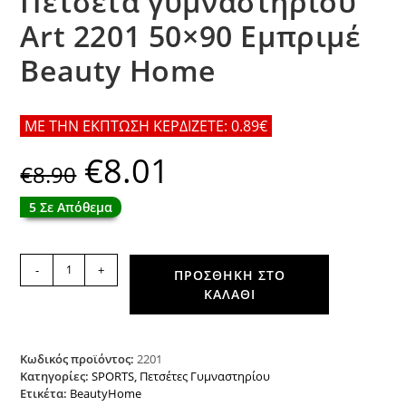
Πετσέτα γυμναστηρίου
Art 2201 50×90 Εμπριμέ
Beauty Home
ΜΕ ΤΗΝ ΕΚΠΤΩΣΗ ΚΕΡΔΙΖΕΤΕ: 0.89€
€
8.01
Original
Η
€
8.90
price
τρέχουσα
was:
τιμή
€8.90.
είναι:
5 Σε Απόθεμα
€8.01.
Πετσέτα
-
+
ΠΡΟΣΘΉΚΗ ΣΤΟ
γυμναστηρίου
ΚΑΛΆΘΙ
Art
2201
50x90
Εμπριμέ
Κωδικός προϊόντος:
2201
Beauty
Κατηγορίες:
SPORTS
,
Πετσέτες Γυμναστηρίου
Ετικέτα:
BeautyHome
Home