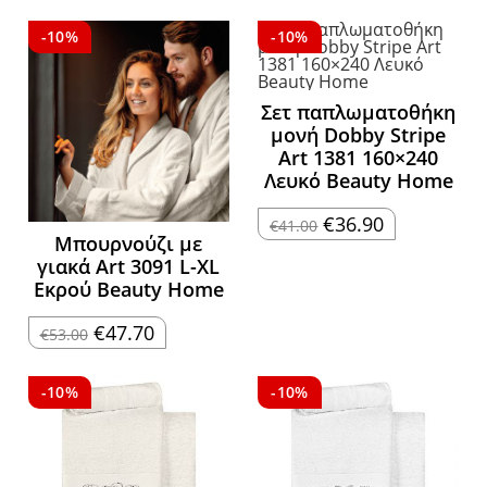
-10%
-10%
Σετ παπλωματοθήκη
μονή Dobby Stripe
Art 1381 160×240
Λευκό Beauty Home
Original
Η
€
36.90
€
41.00
price
τρέχουσα
Μπουρνούζι με
was:
τιμή
γιακά Art 3091 L-XL
€41.00.
είναι:
€36.90.
Εκρού Beauty Home
Original
Η
€
47.70
€
53.00
price
τρέχουσα
was:
τιμή
€53.00.
είναι:
€47.70.
-10%
-10%