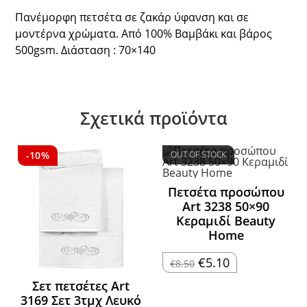
Πανέμορφη πετσέτα σε ζακάρ ύφανση και σε
μοντέρνα χρώματα. Από 100% Βαμβάκι και βάρος
500gsm. Διάσταση : 70×140
Σχετικά προϊόντα
-10%
OUT OF STOCK
Πετσέτα προσώπου
Art 3238 50×90
Κεραμιδί Beauty
Home
Original
Η
€
5.10
€
8.50
price
τρέχουσα
was:
τιμή
Σετ πετσέτες Art
€8.50.
είναι:
€5.10.
3169 Σετ 3τμχ Λευκό