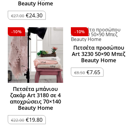
Beauty Home
Original
Η
€
24.30
€
27.00
price
τρέχουσα
was:
τιμή
€27.00.
είναι:
€24.30.
-10%
-10%
Πετσέτα προσώπου
Art 3230 50×90 Μπεζ
Beauty Home
Original
Η
€
7.65
€
8.50
price
τρέχουσα
was:
τιμή
€8.50.
είναι:
€7.65.
Πετσέτα μπάνιου
ζακάρ Art 3180 σε 4
αποχρώσεις 70×140
Beauty Home
Original
Η
€
19.80
€
22.00
price
τρέχουσα
was:
τιμή
€22.00.
είναι: