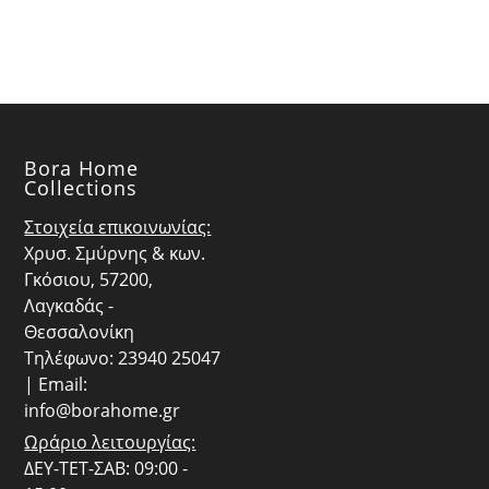
€19.80.
Bora Home
Collections
Στοιχεία επικοινωνίας:
Χρυσ. Σμύρνης & κων.
Γκόσιου, 57200,
Λαγκαδάς -
Θεσσαλονίκη
Τηλέφωνο: 23940 25047
| Email:
info@borahome.gr
Ωράριο λειτουργίας:
ΔΕΥ-ΤΕΤ-ΣΑΒ: 09:00 -