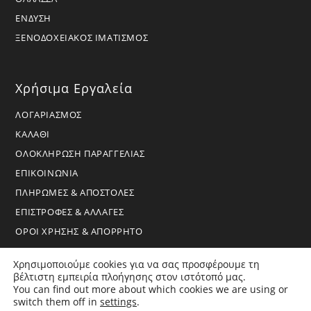
ΕΝΔΥΣΗ
ΞΕΝΟΔΟΧΕΙΑΚΟΣ ΙΜΑΤΙΣΜΟΣ
Χρήσιμα Εργαλεία
ΛΟΓΑΡΙΑΣΜΟΣ
ΚΑΛΑΘΙ
ΟΛΟΚΛΗΡΩΣΗ ΠΑΡΑΓΓΕΛΙΑΣ
ΕΠΙΚΟΙΝΩΝΙΑ
ΠΛΗΡΩΜΕΣ & ΑΠΟΣΤΟΛΕΣ
ΕΠΙΣΤΡΟΦΕΣ & ΑΛΛΑΓΕΣ
ΟΡΟΙ ΧΡΗΣΗΣ & ΑΠΟΡΡΗΤΟ
Χρησιμοποιούμε cookies για να σας προσφέρουμε τη
βέλτιστη εμπειρία πλοήγησης στον ιστότοπό μας.
You can find out more about which cookies we are using or
switch them off in
settings
.
Copyright 2026 - BoraHome - All Rights Reserved