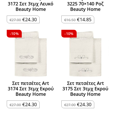
3172 Σετ 3τμχ Λευκό
3225 70×140 Ροζ
Beauty Home
Beauty Home
Original
Η
Original
Η
€
24.30
€
14.85
€
27.00
€
16.50
price
τρέχουσα
price
τρέχουσα
was:
τιμή
was:
τιμή
€27.00.
είναι:
€16.50.
είναι:
€24.30.
€14.85.
-10%
-10%
Σετ πετσέτες Art
Σετ πετσέτες Art
3174 Σετ 3τμχ Εκρού
3175 Σετ 3τμχ Εκρού
Beauty Home
Beauty Home
Original
Η
Original
Η
€
24.30
€
24.30
€
27.00
€
27.00
price
τρέχουσα
price
τρέχουσα
was:
τιμή
was:
τιμή
€27.00.
είναι:
€27.00.
είναι: