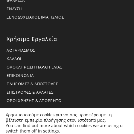
ΘΑΛΑΣΣΑ
ΕΝΔΥΣΗ
ΞΕΝΟΔΟΧΕΙΑΚΟΣ ΙΜΑΤΙΣΜΟΣ
Χρήσιμα Εργαλεία
ΛΟΓΑΡΙΑΣΜΟΣ
ΚΑΛΑΘΙ
ΟΛΟΚΛΗΡΩΣΗ ΠΑΡΑΓΓΕΛΙΑΣ
ΕΠΙΚΟΙΝΩΝΙΑ
ΠΛΗΡΩΜΕΣ & ΑΠΟΣΤΟΛΕΣ
ΕΠΙΣΤΡΟΦΕΣ & ΑΛΛΑΓΕΣ
ΟΡΟΙ ΧΡΗΣΗΣ & ΑΠΟΡΡΗΤΟ
Χρησιμοποιούμε cookies για να σας προσφέρουμε τη
βέλτιστη εμπειρία πλοήγησης στον ιστότοπό μας.
You can find out more about which cookies we are using or
switch them off in
settings
.
Copyright 2026 - BoraHome - All Rights Reserved