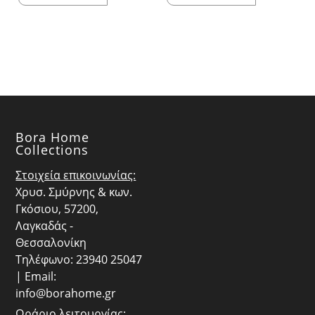
price
τρέχουσα
price
τρέχουσα
was:
τιμή
was:
τιμή
€27.00.
είναι:
€27.00.
είναι:
€24.30.
€24.30.
Bora Home
Collections
Στοιχεία επικοινωνίας:
Χρυσ. Σμύρνης & κων.
Γκόσιου, 57200,
Λαγκαδάς -
Θεσσαλονίκη
Τηλέφωνο: 23940 25047
| Email:
info@borahome.gr
Ωράριο λειτουργίας: