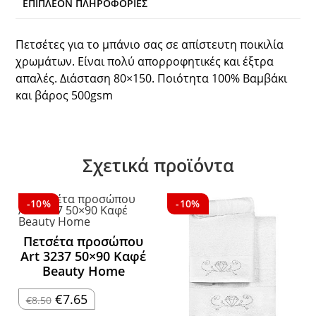
ΕΠΙΠΛΈΟΝ ΠΛΗΡΟΦΟΡΊΕΣ
Πετσέτες για το μπάνιο σας σε απίστευτη ποικιλία
χρωμάτων. Είναι πολύ απορροφητικές και έξτρα
απαλές. Διάσταση 80×150. Ποιότητα 100% Βαμβάκι
και βάρος 500gsm
Σχετικά προϊόντα
-10%
-10%
Πετσέτα προσώπου
Art 3237 50×90 Καφέ
Beauty Home
Original
Η
€
7.65
€
8.50
price
τρέχουσα