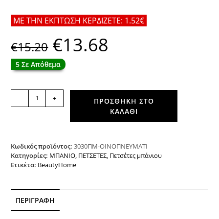
ΜΕ ΤΗΝ ΕΚΠΤΩΣΗ ΚΕΡΔΙΖΕΤΕ: 1.52€
€
13.68
Original
Η
€
15.20
price
τρέχουσα
was:
τιμή
€15.20.
είναι:
5 Σε Απόθεμα
€13.68.
Πετσέτα
-
+
ΠΡΟΣΘΉΚΗ ΣΤΟ
μπάνιου
ΚΑΛΆΘΙ
Art
3030
80x150
Οινοπνευματί
Κωδικός προϊόντος:
3030ΠΜ-ΟΙΝΟΠΝΕΥΜΑΤΙ
Beauty
Κατηγορίες:
ΜΠΑΝΙΟ
,
ΠΕΤΣΕΤΕΣ
,
Πετσέτες μπάνιου
Ετικέτα:
BeautyHome
Home
ποσότητα
ΠΕΡΙΓΡΑΦΉ