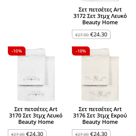
was:
τιμή
€8.50.
είναι:
€7.65.
Σετ πετσέτες Art
3172 Σετ 3τμχ Λευκό
Beauty Home
Original
Η
€
24.30
€
27.00
price
τρέχουσα
was:
τιμή
€27.00.
είναι:
€24.30.
-10%
-10%
Σετ πετσέτες Art
Σετ πετσέτες Art
3170 Σετ 3τμχ Λευκό
3176 Σετ 3τμχ Εκρού
Beauty Home
Beauty Home
Original
Η
Original
Η
€
24.30
€
24.30
€
27.00
€
27.00