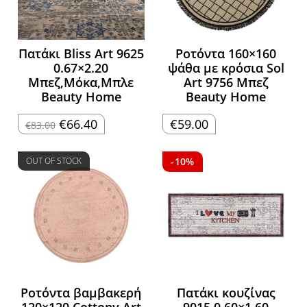
Πατάκι Bliss Art 9625
Ροτόντα 160×160
0.67×2.20
ψάθα με κρόσια Sol
Μπεζ,Μόκα,Μπλε
Art 9756 Μπεζ
Beauty Home
Beauty Home
Original
Η
€
66.40
€
59.00
€
83.00
price
τρέχουσα
was:
τιμή
€83.00.
είναι:
€66.40.
OUT OF STOCK
-10%
Ροτόντα βαμβακερή
Πατάκι κουζίνας
120×120 Cottony Art
9015 0.60×1.60