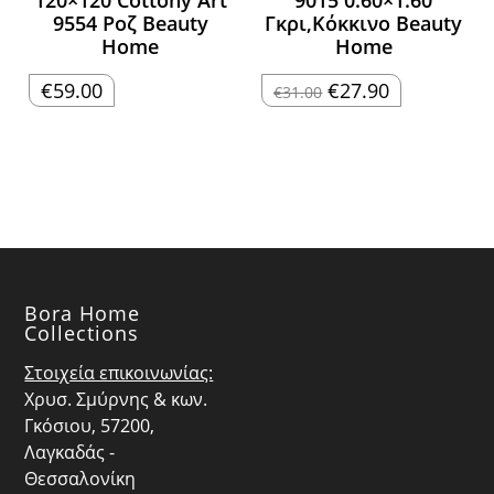
9554 Ροζ Beauty
Γκρι,Κόκκινο Beauty
Home
Home
Original
Η
€
59.00
€
27.90
€
31.00
price
τρέχουσα
was:
τιμή
€31.00.
είναι:
€27.90.
Bora Home
Collections
Στοιχεία επικοινωνίας:
Χρυσ. Σμύρνης & κων.
Γκόσιου, 57200,
Λαγκαδάς -
Θεσσαλονίκη