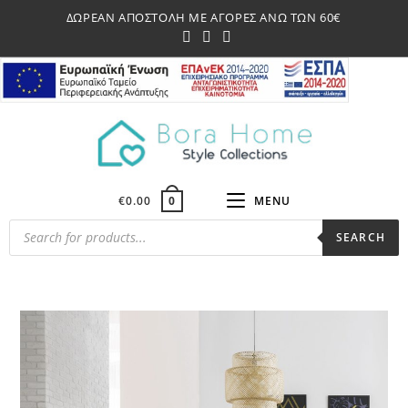
Skip
ΔΩΡΕΑΝ ΑΠΟΣΤΟΛΗ ΜΕ ΑΓΟΡΕΣ ΑΝΩ ΤΩΝ 60€
to
content
€
0.00
MENU
0
Products
SEARCH
search