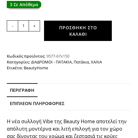
3 Σε Απόθεμα
Πατάκι
-
+
ΠΡΟΣΘΉΚΗ ΣΤΟ
Vibe
ΚΑΛΆΘΙ
Art
9577
67x150
Stone
Κωδικός προϊόντος:
9577-67x150
White
Κατηγορίες:
ΔΙΑΔΡΟΜΟΙ - ΠΑΤΑΚΙΑ
,
Πατάκια
,
ΧΑΛΙΑ
Ετικέτα:
BeautyHome
Ανθρακί
Λευκό
Beauty
Home
ΠΕΡΙΓΡΑΦΉ
ποσότητα
ΕΠΙΠΛΈΟΝ ΠΛΗΡΟΦΟΡΊΕΣ
Η νέα συλλογή Vibe της Beauty Home αποτελεί την
απόλυτη μοντέρνα και λιτή επιλογή για τον χώρο
σας δίνοντας του χρώμα και ζεστασιά τις κρύες