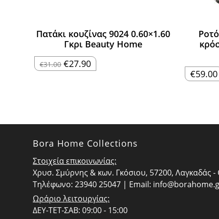
Πατάκι κουζίνας 9024 0.60×1.60
Ροτό
Γκρι Beauty Home
κρόσ
Original
Η
€
27.90
€
31.00
price
τρέχουσα
€
59.00
was:
τιμή
€31.00.
είναι:
€27.90.
Bora Home Collections
Στοιχεία επικοινωνίας:
Χρυσ. Σμύρνης & κων. Γκόσιου, 57200, Λαγκαδάς 
Τηλέφωνο: 23940 25047 | Email:
info@borahome.g
Ωράριο λειτουργίας:
ΔΕΥ-ΤΕΤ-ΣΑΒ: 09:00 - 15:00