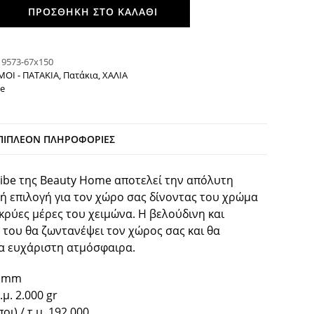
ΠΡΟΣΘΉΚΗ ΣΤΟ ΚΑΛΆΘΙ
:
9573-67x150
ΜΟΙ - ΠΑΤΑΚΙΑ
,
Πατάκια
,
ΧΑΛΙΑ
e
ΠΙΠΛΈΟΝ ΠΛΗΡΟΦΟΡΊΕΣ
ibe της Beauty Home αποτελεί την απόλυτη
τή επιλογή για τον χώρο σας δίνοντας του χρώμα
 κρύες μέρες του χειμώνα. Η βελούδινη και
του θα ζωντανέψει τον χώρος σας και θα
α ευχάριστη ατμόσφαιρα.
11mm
μ. 2.000 gr
ι) / τ.μ. 192.000