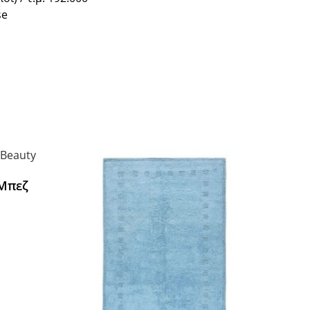
se
 Μπεζ