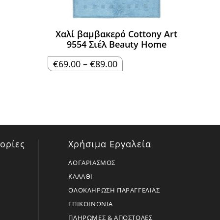
Χαλί βαμβακερό Cottony Art
9554 Σιέλ Beauty Home
Price
€
69.00
–
€
89.00
range:
€69.00
through
€89.00
ορίες
Χρήσιμα Εργαλεία
ΛΟΓΑΡΙΑΣΜΟΣ
ΚΑΛΑΘΙ
ΟΛΟΚΛΗΡΩΣΗ ΠΑΡΑΓΓΕΛΙΑΣ
ΕΠΙΚΟΙΝΩΝΙΑ
ΠΛΗΡΩΜΕΣ & ΑΠΟΣΤΟΛΕΣ