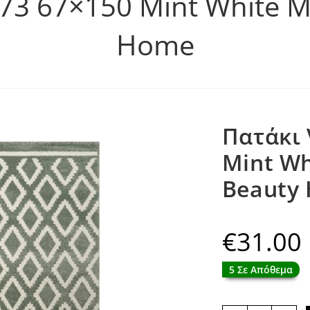
573 67×150 Mint White 
Home
Πατάκι 
Mint Wh
Beauty
€
31.00
5 Σε Απόθεμα