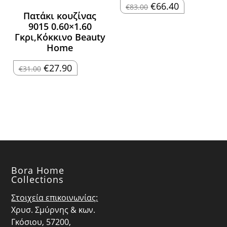
Original
Η
€
66.40
€
83.00
price
τρέχουσα
Πατάκι κουζίνας
was:
τιμή
9015 0.60×1.60
€83.00.
είναι:
€66.40.
Γκρι,Κόκκινο Beauty
Home
Original
Η
€
27.90
€
31.00
price
τρέχουσα
was:
τιμή
€31.00.
είναι:
€27.90.
Bora Home
Collections
Στοιχεία επικοινωνίας:
Χρυσ. Σμύρνης & κων.
Γκόσιου, 57200,