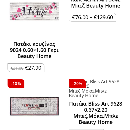
Μπεζ Beauty Home
Price
€
76.00
–
€
129.60
range:
€76.00
through
€129.60
Πατάκι κουζίνας
9024 0.60×1.60 Γκρι
Beauty Home
Original
Η
€
27.90
€
31.00
price
τρέχουσα
was:
τιμή
€31.00.
είναι:
€27.90.
-10%
-20%
Πατάκι Bliss Art 9628
0.67×2.20
Μπεζ,Μόκα,Μπλε
Beauty Home