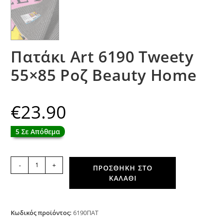
Πατάκι Art 6190 Tweety
55×85 Ροζ Beauty Home
€
23.90
5 Σε Απόθεμα
Πατάκι
-
+
ΠΡΟΣΘΉΚΗ ΣΤΟ
Art
ΚΑΛΆΘΙ
6190
Tweety
55x85
Ροζ
Κωδικός προϊόντος:
6190ΠΑΤ