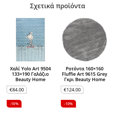
Σχετικά προϊόντα
Χαλί Yolo Art 9504
Ροτόντα 160×160
133×190 Γαλάζιο
Fluffie Art 9615 Grey
Beauty Home
Γκρι Beauty Home
€
84.00
€
124.00
-10%
-10%