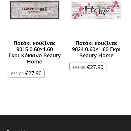
Πατάκι κουζίνας
Πατάκι κουζίνας
9015 0.60×1.60
9024 0.60×1.60 Γκρι
Γκρι,Κόκκινο Beauty
Beauty Home
Home
Original
Η
€
27.90
€
31.00
price
τρέχουσα
Original
Η
€
27.90
€
31.00
was:
τιμή
price
τρέχουσα
€31.00.
είναι:
was:
τιμή
€27.90.
€31.00.
είναι:
€27.90.