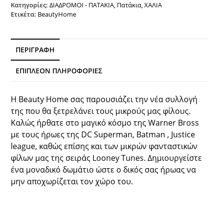
Beauty
Κατηγορίες:
ΔΙΑΔΡΟΜΟΙ - ΠΑΤΑΚΙΑ
,
Πατάκια
,
ΧΑΛΙΑ
Ετικέτα:
BeautyHome
Home
ποσότητα
ΠΕΡΙΓΡΑΦΉ
ΕΠΙΠΛΈΟΝ ΠΛΗΡΟΦΟΡΊΕΣ
Η Beauty Home σας παρουσιάζει την νέα συλλογή
της που θα ξετρελάνει τους μικρούς μας φίλους.
Καλώς ήρθατε στο μαγικό κόσμο της Warner Bross
με τους ήρωες της DC Superman, Batman , Justice
league, καθώς επίσης και των μικρών φανταστικών
φίλων μας της σειράς Looney Tunes. Δημιουργείστε
ένα μοναδικό δωμάτιο ώστε ο δικός σας ήρωας να
μην αποχωρίζεται τον χώρο του.