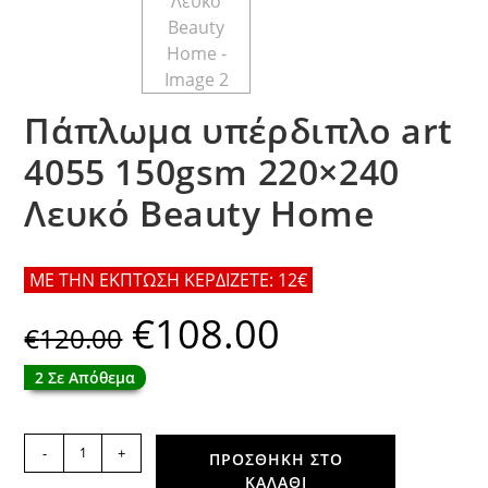
Πάπλωμα υπέρδιπλο art
4055 150gsm 220×240
Λευκό Beauty Home
ΜΕ ΤΗΝ ΕΚΠΤΩΣΗ ΚΕΡΔΙΖΕΤΕ: 12€
€
108.00
Original
Η
€
120.00
price
τρέχουσα
was:
τιμή
€120.00.
είναι:
2 Σε Απόθεμα
€108.00.
Πάπλωμα
-
+
ΠΡΟΣΘΉΚΗ ΣΤΟ
υπέρδιπλο
ΚΑΛΆΘΙ