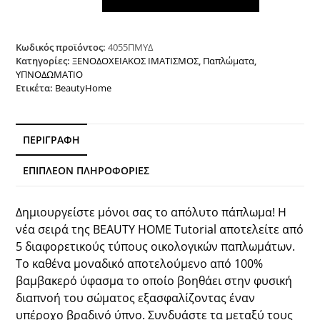
art
4055
150gsm
220x240
Κωδικός προϊόντος:
4055ΠΜΥΔ
Λευκό
Κατηγορίες:
ΞΕΝΟΔΟΧΕΙΑΚΟΣ ΙΜΑΤΙΣΜΟΣ
,
Παπλώματα
,
ΥΠΝΟΔΩΜΑΤΙΟ
Beauty
Ετικέτα:
BeautyHome
Home
ποσότητα
ΠΕΡΙΓΡΑΦΉ
ΕΠΙΠΛΈΟΝ ΠΛΗΡΟΦΟΡΊΕΣ
Δημιουργείστε μόνοι σας το απόλυτο πάπλωμα! Η
νέα σειρά της BEAUTY HOME Tutorial αποτελείτε από
5 διαφορετικούς τύπους οικολογικών παπλωμάτων.
Το καθένα μοναδικό αποτελούμενο από 100%
βαμβακερό ύφασμα το οποίο βοηθάει στην φυσική
διαπνοή του σώματος εξασφαλίζοντας έναν
υπέροχο βραδινό ύπνο. Συνδυάστε τα μεταξύ τους