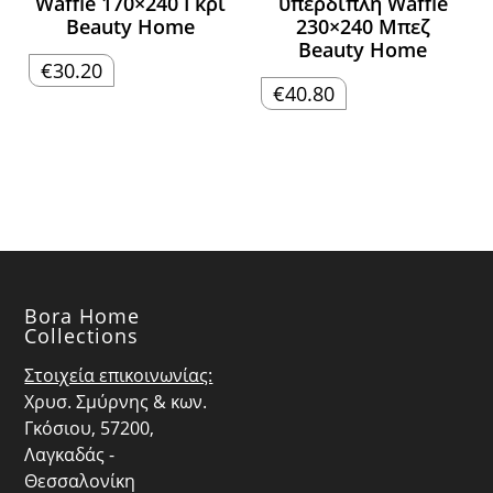
Waffle 170×240 Γκρι
υπέρδιπλη Waffle
Beauty Home
230×240 Μπεζ
Beauty Home
€
30.20
€
40.80
Bora Home
Collections
Στοιχεία επικοινωνίας:
Χρυσ. Σμύρνης & κων.
Γκόσιου, 57200,
Λαγκαδάς -
Θεσσαλονίκη