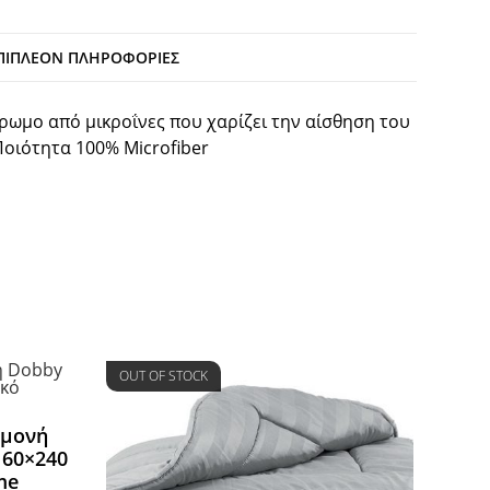
ΠΙΠΛΈΟΝ ΠΛΗΡΟΦΟΡΊΕΣ
ωμο από μικροΐνες που χαρίζει την αίσθηση του
οιότητα 100% Microfiber
OUT OF STOCK
 μονή
160×240
me