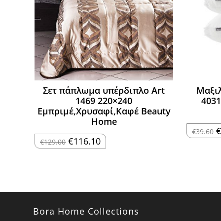
Σετ πάπλωμα υπέρδιπλο Art
Μαξιλ
1469 220×240
4031
Εμπριμέ,Χρυσαφί,Καφέ Beauty
Home
O
€
39.60
p
Original
Η
€
116.10
€
129.00
w
price
τρέχουσα
€
was:
τιμή
€129.00.
είναι:
€116.10.
Bora Home Collections