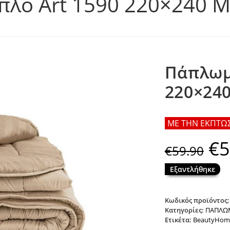
λο Art 1590 220×240 
Πάπλωμ
220×24
ΜΕ ΤΗΝ ΕΚΠΤΩΣΗ
€
5
Origin
€
59.90
price
was:
€59.90
Εξαντλήθηκε
Κωδικός προϊόντος
Κατηγορίες:
ΠΑΠΛΩ
Ετικέτα:
BeautyHom