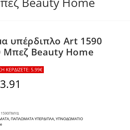
Μπεζ Beauty Home
α υπέρδιπλο Art 1590
0 Μπεζ Beauty Home
 ΚΕΡΔΙΖΕΤΕ: 5.99€
3.91
al
Η
τρέχουσα
τιμή
.
είναι:
€53.91.
:
1590ΠΜΥΔ
ΜΑΤΑ
,
ΠΑΠΛΩΜΑΤΑ ΥΠΕΡΔΙΠΛΑ
,
ΥΠΝΟΔΩΜΑΤΙΟ
e