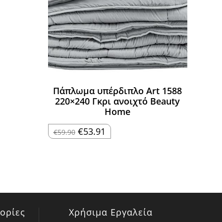
Πάπλωμα υπέρδιπλο Art 1588
220×240 Γκρι ανοιχτό Beauty
Home
Original
Η
€
53.91
€
59.90
price
τρέχουσα
was:
τιμή
€59.90.
είναι:
€53.91.
ορίες
Χρήσιμα Εργαλεία