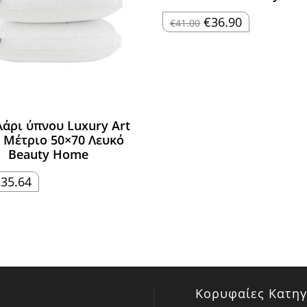
Original
Η
€
36.90
€
41.00
price
τρέχουσα
was:
τιμή
€41.00.
είναι:
€36.90.
άρι ύπνου Luxury Art
 Μέτριο 50×70 Λευκό
Beauty Home
riginal
Η
€
35.64
rice
τρέχουσα
as:
τιμή
39.60.
είναι:
€35.64.
Κορυφαίες Κατηγ