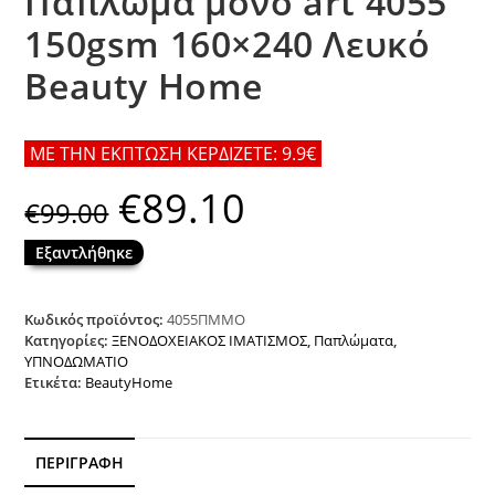
Πάπλωμα μονό art 4055
150gsm 160×240 Λευκό
Beauty Home
ΜΕ ΤΗΝ ΕΚΠΤΩΣΗ ΚΕΡΔΙΖΕΤΕ: 9.9€
€
89.10
Original
Η
€
99.00
price
τρέχουσα
was:
τιμή
€99.00.
είναι:
Εξαντλήθηκε
€89.10.
Κωδικός προϊόντος:
4055ΠΜΜΟ
Κατηγορίες:
ΞΕΝΟΔΟΧΕΙΑΚΟΣ ΙΜΑΤΙΣΜΟΣ
,
Παπλώματα
,
ΥΠΝΟΔΩΜΑΤΙΟ
Ετικέτα:
BeautyHome
ΠΕΡΙΓΡΑΦΉ