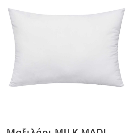
Μαξιλάρι MILK MADI