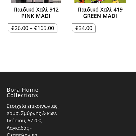
Παιδικό Χαλί 912
Παιδικό Χαλί 419
PINK MADI
GREEN MADI
Price
€
26.00
–
€
165.00
€
34.00
range:
€26.00
through
€165.00
Bora Home
Collections
Στοιχεία επικοινωνίας:
Χρυσ. Σμύρνης & κων.
Γκόσιου, 57200,
Λαγκαδάς -
Θεσσαλονίκη