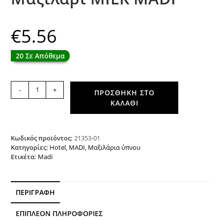
€
5.56
20 Σε Απόθεμα
Μαξιλάρι
-
+
ΠΡΟΣΘΉΚΗ ΣΤΟ
MILK
ΚΑΛΆΘΙ
MADI
ποσότητα
Κωδικός προϊόντος:
21353-01
Κατηγορίες:
Hotel
,
MADI
,
Μαξιλάρια ύπνου
Ετικέτα:
Madi
ΠΕΡΙΓΡΑΦΉ
ΕΠΙΠΛΈΟΝ ΠΛΗΡΟΦΟΡΊΕΣ