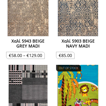
Χαλί 5943 BEIGE
Χαλί 5903 BEIGE
GREY MADI
NAVY MADI
Price
€
58.00
–
€
129.00
€
85.00
range:
€58.00
through
€129.00
OUT OF STOCK