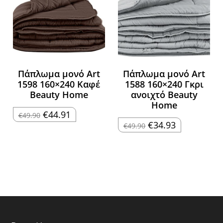
Πάπλωμα μονό Art
Πάπλωμα μονό Art
1598 160×240 Καφέ
1588 160×240 Γκρι
Beauty Home
ανοιχτό Beauty
Home
Original
Η
€
44.91
€
49.90
price
τρέχουσα
Original
Η
€
34.93
€
49.90
was:
τιμή
price
τρέχουσα
€49.90.
είναι:
was:
τιμή
€44.91.
€49.90.
είναι:
€34.93.