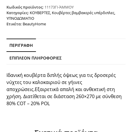
όψεως
Cross
Κωδικός προϊόντος:
11173ΓΙ-ΆΜΜΟΥ
matelasse
Κατηγορίες:
ΚΟΥΒΕΡΤΕΣ
,
Κουβέρτες βαμβακερές υπέρδιπλες
,
ΥΠΝΟΔΩΜΑΤΙΟ
Art
Ετικέτα:
BeautyHome
11173
260x270
Άμμου
Beauty
ΠΕΡΙΓΡΑΦΉ
Home
ποσότητα
ΕΠΙΠΛΈΟΝ ΠΛΗΡΟΦΟΡΊΕΣ
Ιδανική κουβέρτα διπλής όψεως για τις δροσερές
νύχτες του καλοκαιριού σε γήινες
αποχρώσεις.Εξαιρετικά απαλή και ανθεκτική στη
χρήση. Διατίθεται σε διάσταση 260×270 με σύνθεση
80% COT – 20% POL