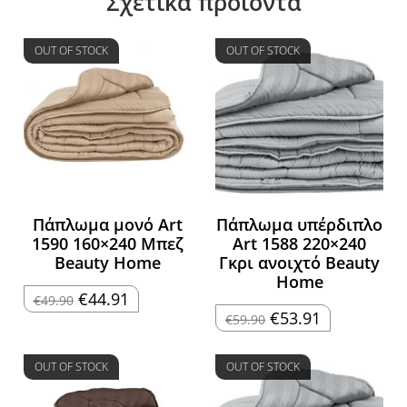
Σχετικά προϊόντα
OUT OF STOCK
OUT OF STOCK
Πάπλωμα μονό Art
Πάπλωμα υπέρδιπλο
1590 160×240 Μπεζ
Art 1588 220×240
Beauty Home
Γκρι ανοιχτό Beauty
Home
Original
Η
€
44.91
€
49.90
price
τρέχουσα
Original
Η
€
53.91
€
59.90
was:
τιμή
price
τρέχουσα
€49.90.
είναι:
was:
τιμή
€44.91.
€59.90.
είναι:
€53.91.
OUT OF STOCK
OUT OF STOCK