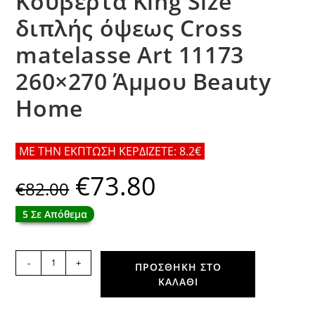
Κουβέρτα King Size
διπλής όψεως Cross
matelasse Art 11173
260×270 Άμμου Beauty
Home
ΜΕ ΤΗΝ ΕΚΠΤΩΣΗ ΚΕΡΔΙΖΕΤΕ: 8.2€
€
73.80
Original
Η
€
82.00
price
τρέχουσα
was:
τιμή
€82.00.
είναι:
5 Σε Απόθεμα
€73.80.
Κουβέρτα
-
+
ΠΡΟΣΘΉΚΗ ΣΤΟ
King
ΚΑΛΆΘΙ
Size
διπλής