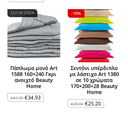
price
τρέχουσα
was:
τιμή
€59.90.
είναι:
€53.91.
OUT OF STOCK
-10%
Πάπλωμα μονό Art
Σεντόνι υπέρδιπλο
1588 160×240 Γκρι
με λάστιχο Art 1380
ανοιχτό Beauty
σε 10 χρώματα
Home
170×200+28 Beauty
Home
Original
Η
€
34.93
€
49.90
price
τρέχουσα
Original
Η
€
25.20
€
28.00
was:
τιμή
price
τρέχουσα
€49.90.
είναι:
was:
τιμή
€34.93.
€28.00.
είναι:
€25.20.