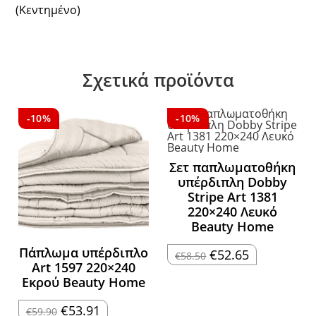
(Κεντημένο)
Σχετικά προϊόντα
-10%
-10%
Σετ παπλωματοθήκη
υπέρδιπλη Dobby
Stripe Art 1381
220×240 Λευκό
Beauty Home
Πάπλωμα υπέρδιπλο
Original
Η
€
52.65
€
58.50
price
τρέχουσα
Art 1597 220×240
was:
τιμή
Εκρού Beauty Home
€58.50.
είναι:
€52.65.
Original
Η
€
53.91
€
59.90