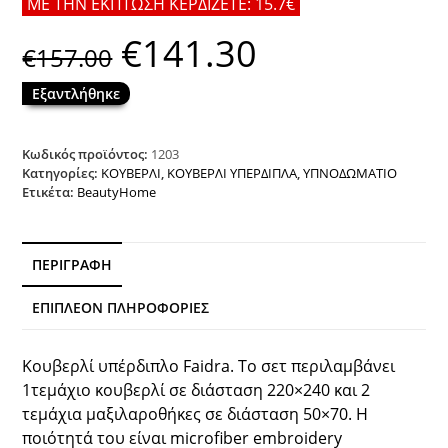
ΜΕ ΤΗΝ ΕΚΠΤΩΣΗ ΚΕΡΔΙΖΕΤΕ: 15.7€
€
141.30
Original
Η
€
157.00
price
τρέχουσα
was:
τιμή
€157.00.
είναι:
Εξαντλήθηκε
€141.30.
Κωδικός προϊόντος:
1203
Κατηγορίες:
ΚΟΥΒΕΡΛΙ
,
ΚΟΥΒΕΡΛΙ ΥΠΕΡΔΙΠΛΑ
,
ΥΠΝΟΔΩΜΑΤΙΟ
Ετικέτα:
BeautyHome
ΠΕΡΙΓΡΑΦΉ
ΕΠΙΠΛΈΟΝ ΠΛΗΡΟΦΟΡΊΕΣ
Κουβερλί υπέρδιπλο Faidra. Το σετ περιλαμβάνει
1τεμάχιο κουβερλί σε διάσταση 220×240 και 2
τεμάχια μαξιλαροθήκες σε διάσταση 50×70. Η
ποιότητά του είναι microfiber embroidery