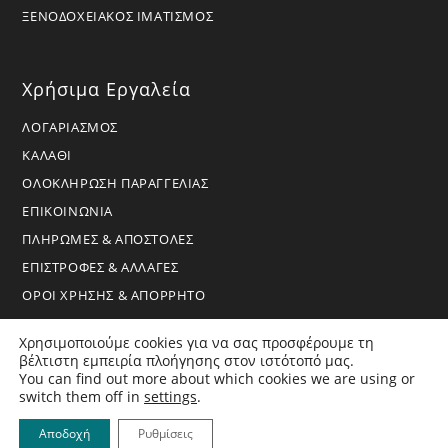
ΞΕΝΟΔΟΧΕΙΑΚΟΣ ΙΜΑΤΙΣΜΟΣ
Χρήσιμα Εργαλεία
ΛΟΓΑΡΙΑΣΜΟΣ
ΚΑΛΑΘΙ
ΟΛΟΚΛΗΡΩΣΗ ΠΑΡΑΓΓΕΛΙΑΣ
ΕΠΙΚΟΙΝΩΝΙΑ
ΠΛΗΡΩΜΕΣ & ΑΠΟΣΤΟΛΕΣ
ΕΠΙΣΤΡΟΦΕΣ & ΑΛΛΑΓΕΣ
ΟΡΟΙ ΧΡΗΣΗΣ & ΑΠΟΡΡΗΤΟ
Χρησιμοποιούμε cookies για να σας προσφέρουμε τη
βέλτιστη εμπειρία πλοήγησης στον ιστότοπό μας.
You can find out more about which cookies we are using or
switch them off in
settings
.
Copyright 2026 - BoraHome - All Rights Reserved
Αποδοχή
Ρυθμίσεις