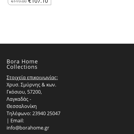
€
107.10
€
119.00
was:
τιμή
price
τρέχουσα
€59.90.
είναι:
was:
τιμή
€53.91.
€119.00.
είναι:
€107.10.
Bora Home
Collections
Στοιχεία επικοινωνίας:
Χρυσ. Σμύρνης & κων.
Γκόσιου, 57200,
Λαγκαδάς -
Θεσσαλονίκη
Τηλέφωνο: 23940 25047
| Email:
info@borahome.gr