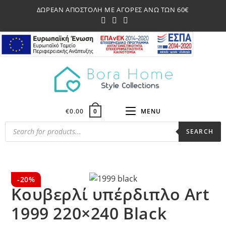
Skip
ΔΩΡΕΑΝ ΑΠΟΣΤΟΛΗ ΜΕ ΑΓΟΡΕΣ ΑΝΩ ΤΩΝ 60€
to
content
€
0.00
MENU
0
Products
SEARCH
search
-20%
Κουβερλί υπέρδιπλο Art
1999 220×240 Black