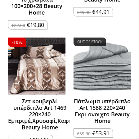
100×200+28 Beauty
Original
Η
€
44.91
Home
€
49.90
price
τρέχουσα
was:
τιμή
Original
Η
€49.90.
είναι:
€
19.80
€
22.00
price
τρέχουσα
€44.91.
was:
τιμή
€22.00.
είναι:
€19.80.
-10%
OUT OF STOCK
Σετ κουβερλί
Πάπλωμα υπέρδιπλο
υπέρδιπλο Art 1469
Art 1588 220×240
220×240
Γκρι ανοιχτό Beauty
Εμπριμέ,Χρυσαφί,Καφέ
Home
Beauty Home
Original
Η
€
53.91
€
59.90
price
τρέχουσα
Original
Η