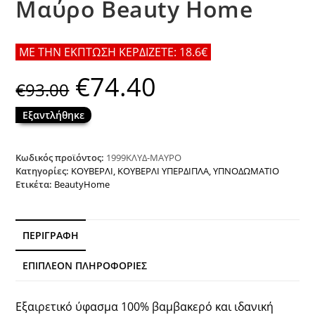
Μαύρο Beauty Home
ΜΕ ΤΗΝ ΕΚΠΤΩΣΗ ΚΕΡΔΙΖΕΤΕ: 18.6€
€
74.40
Original
Η
€
93.00
price
τρέχουσα
was:
τιμή
€93.00.
είναι:
Εξαντλήθηκε
€74.40.
Κωδικός προϊόντος:
1999ΚΛΥΔ-ΜΑΥΡΟ
Κατηγορίες:
ΚΟΥΒΕΡΛΙ
,
ΚΟΥΒΕΡΛΙ ΥΠΕΡΔΙΠΛΑ
,
ΥΠΝΟΔΩΜΑΤΙΟ
Ετικέτα:
BeautyHome
ΠΕΡΙΓΡΑΦΉ
ΕΠΙΠΛΈΟΝ ΠΛΗΡΟΦΟΡΊΕΣ
Εξαιρετικό ύφασμα 100% βαμβακερό και ιδανική