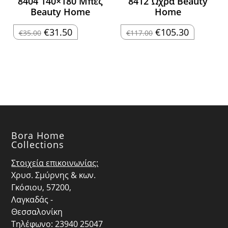
8404 140×180 Μπεζ
8412 Ώχρα Beauty
Beauty Home
Home
Original
Η
Original
Η
€
31.50
€
105.30
€
35.00
€
117.00
price
τρέχουσα
price
τρέχουσα
was:
τιμή
was:
τιμή
€35.00.
είναι:
€117.00.
είναι:
€31.50.
€105.30.
Bora Home
Collections
Στοιχεία επικοινωνίας:
Χρυσ. Σμύρνης & κων.
Γκόσιου, 57200,
Λαγκαδάς -
Θεσσαλονίκη
Τηλέφωνο: 23940 25047