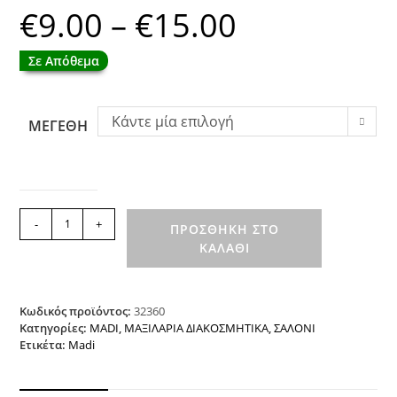
€
9.00
–
€
15.00
Price
range:
€9.00
through
Σε Απόθεμα
€15.00
Κάντε μία επιλογή
ΜΕΓΕΘΗ
Διακοσμητικό
-
+
ΠΡΟΣΘΉΚΗ ΣΤΟ
Μαξιλάρι
ΚΑΛΆΘΙ
HERHALING
BEIGE
MADI
ποσότητα
Κωδικός προϊόντος:
32360
Κατηγορίες:
MADI
,
ΜΑΞΙΛΑΡΙΑ ΔΙΑΚΟΣΜΗΤΙΚΑ
,
ΣΑΛΟΝΙ
Ετικέτα:
Madi