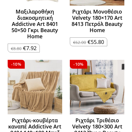
Μαξιλαροθήκη
Ριχτάρι Μονοθέσιο
διακοσμητική
Velvety 180×170 Art
Addictive Art 8401
8413 Πετρόλ Beauty
50×50 Γκρι Beauty
Home
Home
Original
Η
€
55.80
€
62.00
price
τρέχουσα
Original
Η
€
7.92
€
8.80
was:
τιμή
price
τρέχουσα
€62.00.
είναι:
was:
τιμή
€55.80.
€8.80.
είναι:
€7.92.
-10%
-10%
Ριχτάρι-κουβέρτα
Ριχτάρι Τριθέσιο
καναπέ Addictive Art
Velvety 180×300 Art