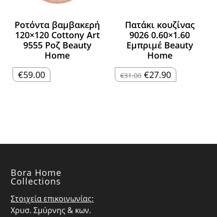
Ροτόντα βαμβακερή
Πατάκι κουζίνας
120×120 Cottony Art
9026 0.60×1.60
9555 Ροζ Beauty
Εμπριμέ Beauty
Home
Home
Original
Η
€
59.00
€
27.90
€
31.00
price
τρέχουσα
was:
τιμή
€31.00.
είναι:
€27.90.
Bora Home
Collections
Στοιχεία επικοινωνίας:
Χρυσ. Σμύρνης & κων.