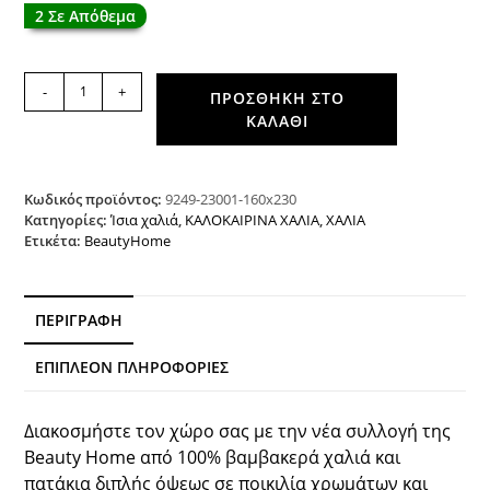
2 Σε Απόθεμα
Χαλί
-
+
ΠΡΟΣΘΉΚΗ ΣΤΟ
βαμβακερό
ΚΑΛΆΘΙ
διπλής
όψεως
Duo
Art
Κωδικός προϊόντος:
9249-23001-160x230
9249
Κατηγορίες:
Ίσια χαλιά
,
ΚΑΛΟΚΑΙΡΙΝΑ ΧΑΛΙΑ
,
ΧΑΛΙΑ
Ετικέτα:
BeautyHome
160x230
Μπεζ
Beauty
Home
ΠΕΡΙΓΡΑΦΉ
ποσότητα
ΕΠΙΠΛΈΟΝ ΠΛΗΡΟΦΟΡΊΕΣ
Διακοσμήστε τον χώρο σας με την νέα συλλογή της
Beauty Home από 100% βαμβακερά χαλιά και
πατάκια διπλής όψεως σε ποικιλία χρωμάτων και