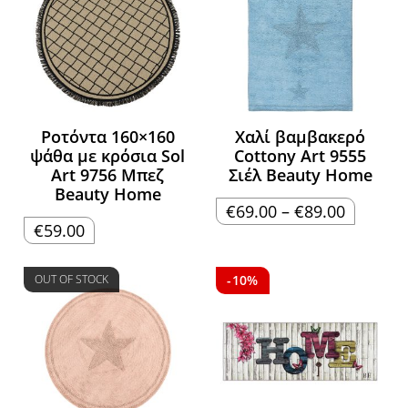
Ροτόντα 160×160
Χαλί βαμβακερό
ψάθα με κρόσια Sol
Cottony Art 9555
Art 9756 Μπεζ
Σιέλ Beauty Home
Beauty Home
Price
€
69.00
–
€
89.00
range:
€
59.00
€69.00
through
€89.00
OUT OF STOCK
-10%