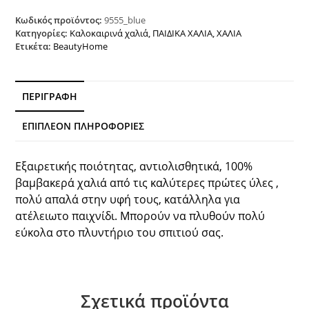
9555
Σιέλ
Κωδικός προϊόντος:
9555_blue
Beauty
Κατηγορίες:
Καλοκαιρινά χαλιά
,
ΠΑΙΔΙΚΑ ΧΑΛΙΑ
,
ΧΑΛΙΑ
Ετικέτα:
BeautyHome
Home
ποσότητα
ΠΕΡΙΓΡΑΦΉ
ΕΠΙΠΛΈΟΝ ΠΛΗΡΟΦΟΡΊΕΣ
Εξαιρετικής ποιότητας, αντιολισθητικά, 100%
βαμβακερά χαλιά από τις καλύτερες πρώτες ύλες ,
πολύ απαλά στην υφή τους, κατάλληλα για
ατέλειωτο παιχνίδι. Μπορούν να πλυθούν πολύ
εύκολα στο πλυντήριο του σπιτιού σας.
Σχετικά προϊόντα