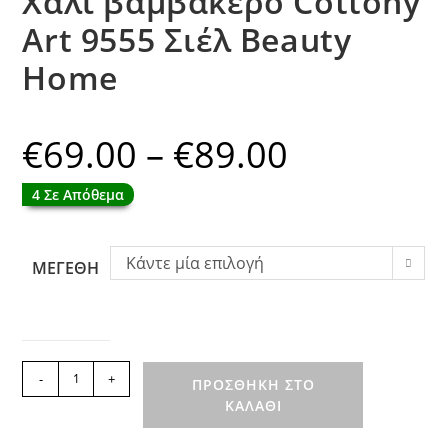
Χαλί βαμβακερό Cottony
Art 9555 Σιέλ Beauty
Home
€
69.00
–
€
89.00
Price
range:
€69.00
through
4 Σε Απόθεμα
€89.00
Κάντε μία επιλογή
ΜΕΓΕΘΗ
Χαλί
-
+
ΠΡΟΣΘΉΚΗ ΣΤΟ
βαμβακερό
ΚΑΛΆΘΙ
Cottony
Art