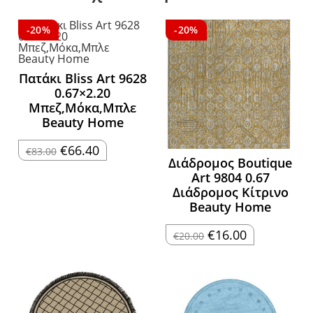
-20%
-20%
Πατάκι Bliss Art 9628
0.67×2.20
Μπεζ,Μόκα,Μπλε
Beauty Home
Original
Η
€
66.40
€
83.00
price
τρέχουσα
Διάδρομος Boutique
was:
τιμή
Art 9804 0.67
€83.00.
είναι:
€66.40.
Διάδρομος Κίτρινο
Beauty Home
Original
Η
€
16.00
€
20.00
price
τρέχουσα
was:
τιμή
€20.00.
είναι:
€16.00.