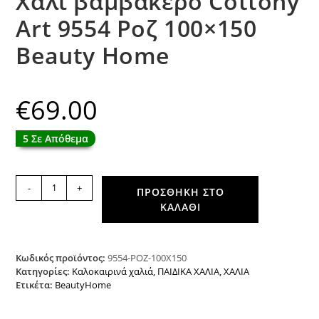
Χαλί βαμβακερό Cottony
Art 9554 Ροζ 100×150
Beauty Home
€
69.00
5 Σε Απόθεμα
Χαλί
-
+
ΠΡΟΣΘΉΚΗ ΣΤΟ
βαμβακερό
ΚΑΛΆΘΙ
Cottony
Art
9554
Ροζ
Κωδικός προϊόντος:
9554-ΡΟΖ-100Χ150
100x150
Κατηγορίες:
Καλοκαιρινά χαλιά
,
ΠΑΙΔΙΚΑ ΧΑΛΙΑ
,
ΧΑΛΙΑ
Ετικέτα:
BeautyHome
Beauty
Home
ποσότητα