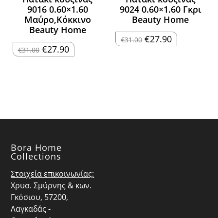
9016 0.60×1.60
9024 0.60×1.60 Γκρι
Μαύρο,Κόκκινο
Beauty Home
Beauty Home
Original
Η
€
27.90
€
31.00
price
τρέχουσα
Original
Η
€
27.90
€
31.00
was:
τιμή
price
τρέχουσα
€31.00.
είναι:
was:
τιμή
€27.90.
€31.00.
είναι:
€27.90.
Bora Home
Collections
Στοιχεία επικοινωνίας:
Χρυσ. Σμύρνης & κων.
Γκόσιου, 57200,
Λαγκαδάς -