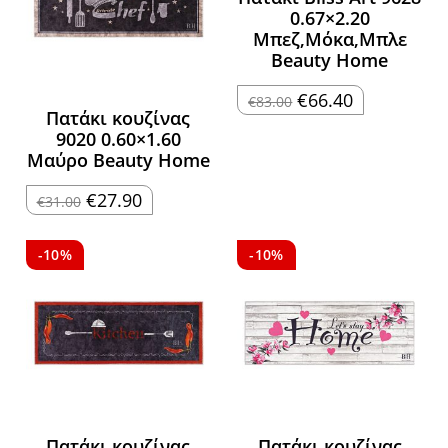
0.67×2.20
Μπεζ,Μόκα,Μπλε
Beauty Home
Original
Η
€
66.40
€
83.00
price
τρέχουσα
Πατάκι κουζίνας
was:
τιμή
9020 0.60×1.60
€83.00.
είναι:
€66.40.
Μαύρο Beauty Home
Original
Η
€
27.90
€
31.00
price
τρέχουσα
was:
τιμή
€31.00.
είναι:
€27.90.
-10%
-10%
Πατάκι κουζίνας
Πατάκι κουζίνας