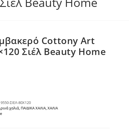
 Σιέλ Beauty Home
μβακερό Cottony Art
×120 Σιέλ Beauty Home
:
9550-ΣΙΕΛ-80Χ120
ρινά χαλιά
,
ΠΑΙΔΙΚΑ ΧΑΛΙΑ
,
ΧΑΛΙΑ
e