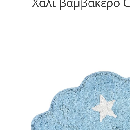
Χαλί βαμβακερό C