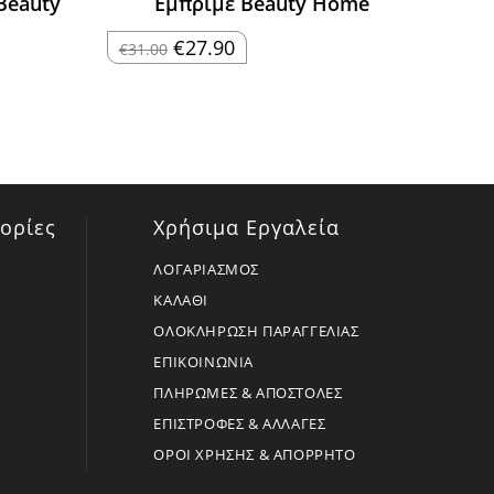
 Beauty
Εμπριμέ Beauty Home
Original
Η
€
27.90
€
31.00
price
τρέχουσα
was:
τιμή
€31.00.
είναι:
€27.90.
ορίες
Χρήσιμα Εργαλεία
ΛΟΓΑΡΙΑΣΜΟΣ
ΚΑΛΑΘΙ
ΟΛΟΚΛΗΡΩΣΗ ΠΑΡΑΓΓΕΛΙΑΣ
ΕΠΙΚΟΙΝΩΝΙΑ
ΠΛΗΡΩΜΕΣ & ΑΠΟΣΤΟΛΕΣ
ΕΠΙΣΤΡΟΦΕΣ & ΑΛΛΑΓΕΣ
ΟΡΟΙ ΧΡΗΣΗΣ & ΑΠΟΡΡΗΤΟ