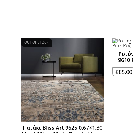
OUT OF STOCK
Ροτόν
9610 
€
85.00
Πατάκι Bliss Art 9625 0.67×1.30