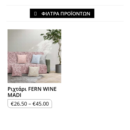
ΦΙΛΤΡΑ ΠΡΟΪΟΝΤΩΝ
Ριχτάρι FERN WINE
MADI
Price
€
26.50
–
€
45.00
range:
€26.50
through
€45.00