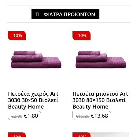
ΦΙΛΤΡΑ ΠΡΟΪΟΝΤΩΝ
-10%
-10%
Πετσέτα χειρός Art
Πετσέτα μπάνιου Art
3030 30×50 Βιολετί
3030 80×150 Βιολετί
Beauty Home
Beauty Home
Original
Η
Original
Η
€
1.80
€
13.68
€
2.00
€
15.20
price
τρέχουσα
price
τρέχουσα
was:
τιμή
was:
τιμή
€2.00.
είναι:
€15.20.
είναι:
€1.80.
€13.68.
-10%
-10%