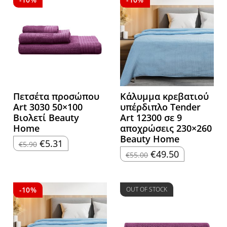
Πετσέτα προσώπου
Κάλυμμα κρεβατιού
Art 3030 50×100
υπέρδιπλο Tender
Βιολετί Beauty
Art 12300 σε 9
Home
αποχρώσεις 230×260
Beauty Home
Original
Η
€
5.31
€
5.90
price
τρέχουσα
Original
Η
€
49.50
€
55.00
was:
τιμή
price
τρέχουσα
€5.90.
είναι:
was:
τιμή
€5.31.
€55.00.
είναι:
€49.50.
-10%
OUT OF STOCK