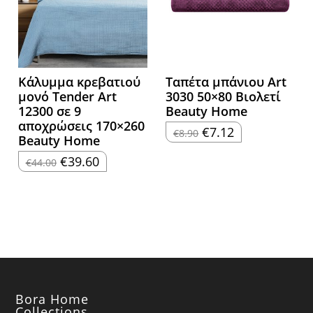
Κάλυμμα κρεβατιού
Ταπέτα μπάνιου Art
μονό Tender Art
3030 50×80 Βιολετί
12300 σε 9
Beauty Home
αποχρώσεις 170×260
Original
Η
€
7.12
€
8.90
Beauty Home
price
τρέχουσα
was:
τιμή
Original
Η
€8.90.
είναι:
€
39.60
€
44.00
price
τρέχουσα
€7.12.
was:
τιμή
€44.00.
είναι:
€39.60.
Bora Home
Collections