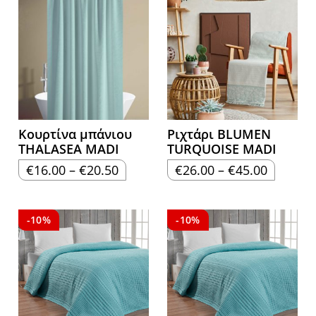
Κουρτίνα μπάνιου
Ριχτάρι BLUMEN
THALASEA MADI
TURQUOISE MADI
Price
Price
€
16.00
–
€
20.50
€
26.00
–
€
45.00
range:
range:
€16.00
€26.00
through
through
€20.50
€45.00
-10%
-10%