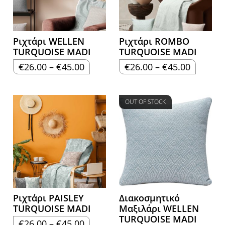
Ριχτάρι WELLEN
Ριχτάρι ROMBO
TURQUOISE MADI
TURQUOISE MADI
Price
Price
€
26.00
–
€
45.00
€
26.00
–
€
45.00
range:
range:
€26.00
€26.00
through
through
€45.00
€45.00
OUT OF STOCK
Ριχτάρι PAISLEY
Διακοσμητικό
TURQUOISE MADI
Μαξιλάρι WELLEN
TURQUOISE MADI
Price
€
26.00
–
€
45.00