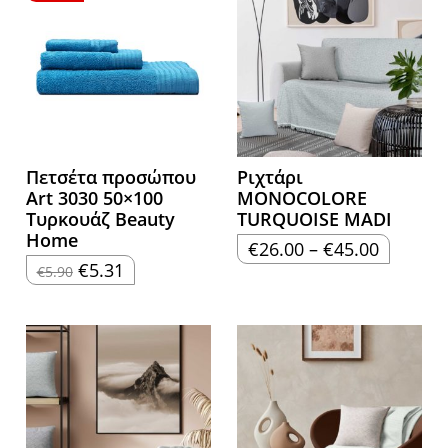
Πετσέτα προσώπου
Ριχτάρι
Art 3030 50×100
MONOCOLORE
Τυρκουάζ Beauty
TURQUOISE MADI
Home
Price
€
26.00
–
€
45.00
range:
Original
Η
€
5.31
€
5.90
€26.00
price
τρέχουσα
through
was:
τιμή
€45.00
€5.90.
είναι:
€5.31.