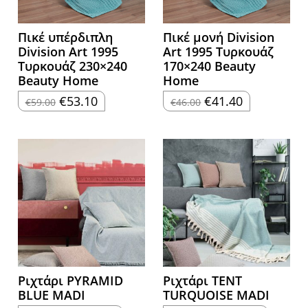
Πικέ υπέρδιπλη
Πικέ μονή Division
Division Αrt 1995
Αrt 1995 Τυρκουάζ
Τυρκουάζ 230×240
170×240 Beauty
Beauty Home
Home
Original
Η
Original
Η
€
53.10
€
41.40
€
59.00
€
46.00
price
τρέχουσα
price
τρέχουσα
was:
τιμή
was:
τιμή
€59.00.
είναι:
€46.00.
είναι:
€53.10.
€41.40.
Ριχτάρι PYRAMID
Ριχτάρι TENT
BLUE MADI
TURQUOISE MADI