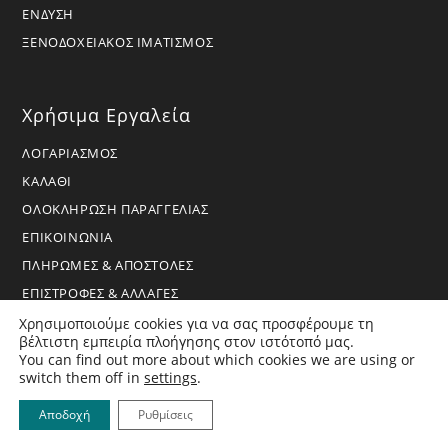
ΕΝΔΥΣΗ
ΞΕΝΟΔΟΧΕΙΑΚΟΣ ΙΜΑΤΙΣΜΟΣ
Χρήσιμα Εργαλεία
ΛΟΓΑΡΙΑΣΜΟΣ
ΚΑΛΑΘΙ
ΟΛΟΚΛΗΡΩΣΗ ΠΑΡΑΓΓΕΛΙΑΣ
ΕΠΙΚΟΙΝΩΝΙΑ
ΠΛΗΡΩΜΕΣ & ΑΠΟΣΤΟΛΕΣ
ΕΠΙΣΤΡΟΦΕΣ & ΑΛΛΑΓΕΣ
ΟΡΟΙ ΧΡΗΣΗΣ & ΑΠΟΡΡΗΤΟ
Χρησιμοποιούμε cookies για να σας προσφέρουμε τη
βέλτιστη εμπειρία πλοήγησης στον ιστότοπό μας.
You can find out more about which cookies we are using or
switch them off in
settings
.
Αποδοχή
Ρυθμίσεις
Copyright 2026 - BoraHome - All Rights Reserved