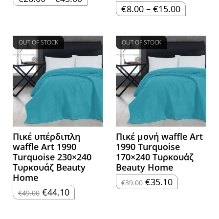
range:
Price
€
8.00
–
€
15.00
€26.00
range:
through
€8.00
€45.00
through
€15.00
OUT OF STOCK
OUT OF STOCK
Πικέ υπέρδιπλη
Πικέ μονή waffle Art
waffle Art 1990
1990 Turquoise
Turquoise 230×240
170×240 Τυρκουάζ
Τυρκουάζ Beauty
Beauty Home
Home
Original
Η
€
35.10
€
39.00
price
τρέχουσα
Original
Η
€
44.10
€
49.00
was:
τιμή
price
τρέχουσα
€39.00.
είναι:
was:
τιμή
€35.10.
€49.00.
είναι:
€44.10.