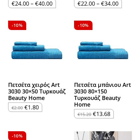
Price
Price
€
24.00
–
€
40.00
€
22.00
–
€
34.00
range:
range:
€24.00
€22.00
through
through
€40.00
€34.00
-10%
-10%
Πετσέτα χειρός Art
Πετσέτα μπάνιου Art
3030 30×50 Τυρκουάζ
3030 80×150
Beauty Home
Τυρκουάζ Beauty
Home
Original
Η
€
1.80
€
2.00
price
τρέχουσα
Original
Η
€
13.68
€
15.20
was:
τιμή
price
τρέχουσα
€2.00.
είναι:
was:
τιμή
€1.80.
€15.20.
είναι:
€13.68.
-10%