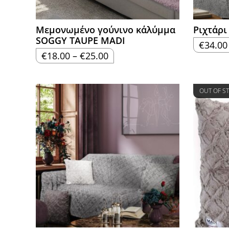
Μεμονωμένο γούνινo κάλύμμα
Ριχτάρ
SOGGY TAUPE MADI
€
34.00
Price
€
18.00
–
€
25.00
range:
€18.00
through
€25.00
OUT OF S