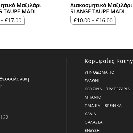
ητικό Μαξιλάρι
Διακοσμητικό Μαξιλάρι
 TAUPE MADI
SLANGE TAUPE MADI
Price
Price
–
€
17.00
€
10.00
–
€
16.00
range:
range:
€11.00
€10.00
through
through
€17.00
€16.00
Κορυφαίες Κατηγ
ΥΠΝΟΔΩΜΑΤΙΟ
- Θεσσαλονίκη
ΣΑΛΟΝΙ
r
ΚΟΥΖΙΝΑ – ΤΡΑΠΕΖΑΡΙΑ
ΜΠΑΝΙΟ
ΠΑΙΔΙΚΑ – ΒΡΕΦΙΚΑ
ΧΑΛΙΑ
4132
ΘΑΛΑΣΣΑ
ΕΝΔΥΣΗ