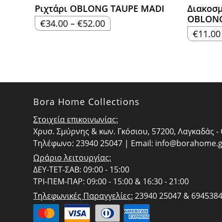
Ριχτάρι OBLONG TAUPE MADI
Διακοσμ
OBLONG
Price
€
34.00
–
€
52.00
range:
€
11.00
€34.00
through
€52.00
Bora Home Collections
Στοιχεία επικοινωνίας:
Χρυσ. Σμύρνης & κων. Γκόσιου, 57200, Λαγκαδάς 
Τηλέφωνο: 23940 25047 | Email:
info@borahome.g
Ωράριο λειτουργίας:
ΔΕΥ-ΤΕΤ-ΣΑΒ: 09:00 - 15:00
ΤΡΙ-ΠΕΜ-ΠΑΡ: 09:00 - 15:00 & 16:30 - 21:00
Τηλεφωνικές Παραγγελίες:
23940 25047 & 694538