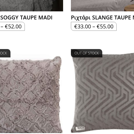
ι SOGGY TAUPE MADI
Ριχτάρι SLANGE TAUPE
Price
Price
–
€
52.00
€
33.00
–
€
55.00
range:
range:
€34.00
€33.00
through
through
€52.00
€55.00
TOCK
OUT OF STOCK