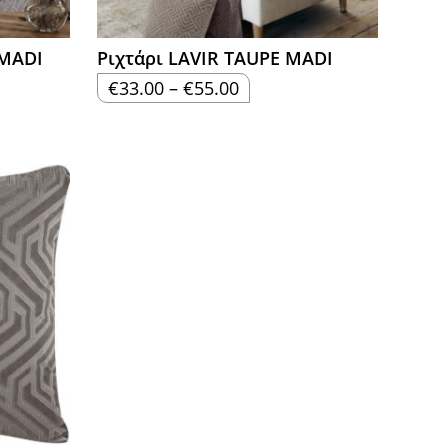
 MADI
Ριχτάρι LAVIR TAUPE MADI
Price
€
33.00
–
€
55.00
range:
€33.00
through
€55.00