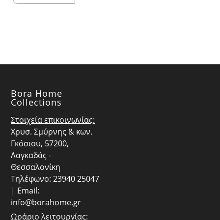
price
τρέχουσα
was:
τιμή
€85.80.
είναι:
€77.22.
Bora Home
Collections
Στοιχεία επικοινωνίας:
Χρυσ. Σμύρνης & κων.
Γκόσιου, 57200,
Λαγκαδάς -
Θεσσαλονίκη
Τηλέφωνο: 23940 25047
| Email:
info@borahome.gr
Ωράριο λειτουργίας: