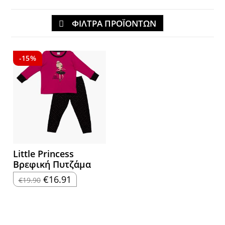
ΦΙΛΤΡΑ ΠΡΟΪΟΝΤΩΝ
-15%
Little Princess
Βρεφική Πυτζάμα
Original
Η
€
16.91
€
19.90
price
τρέχουσα
was:
τιμή
€19.90.
είναι:
€16.91.